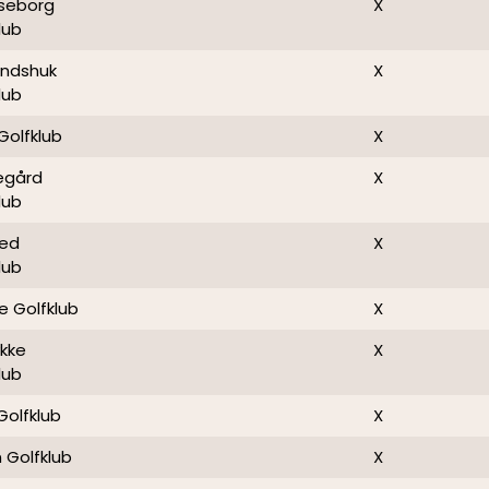
øseborg
X
lub
andshuk
X
lub
Golfklub
X
egård
X
lub
ted
X
lub
 Golfklub
X
ykke
X
lub
Golfklub
X
 Golfklub
X