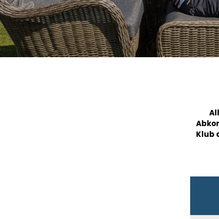
Al
Abkom
Klub 