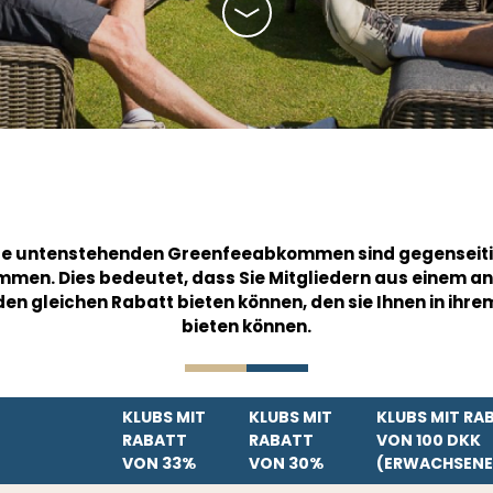
le untenstehenden Greenfeeabkommen sind gegenseit
men. Dies bedeutet, dass Sie Mitgliedern aus einem a
den gleichen Rabatt bieten können, den sie Ihnen in ihre
bieten können.
KLUBS MIT
KLUBS MIT
KLUBS MIT RA
RABATT
RABATT
VON 100 DKK
VON 33%
VON 30%
(ERWACHSENE