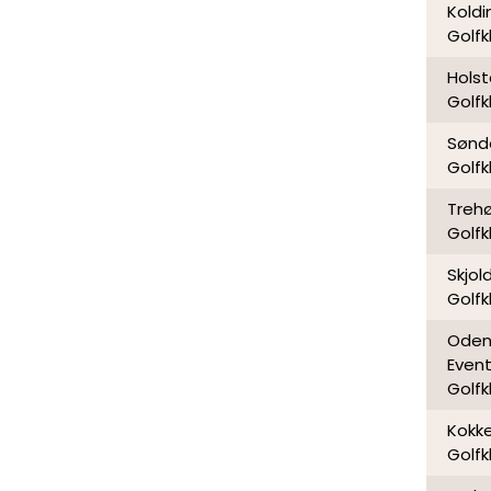
Koldi
Golfk
Hols
Golfk
Sønde
Golfk
Trehø
Golfk
Skjo
Golfk
Oden
Event
Golfk
Kokk
Golfk