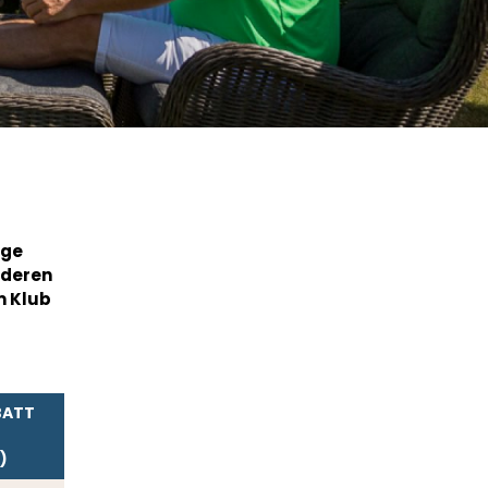
ige
nderen
m Klub
BATT
)