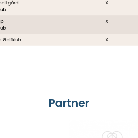
holtgård
X
lub
up
X
lub
 Golfklub
X
Partner