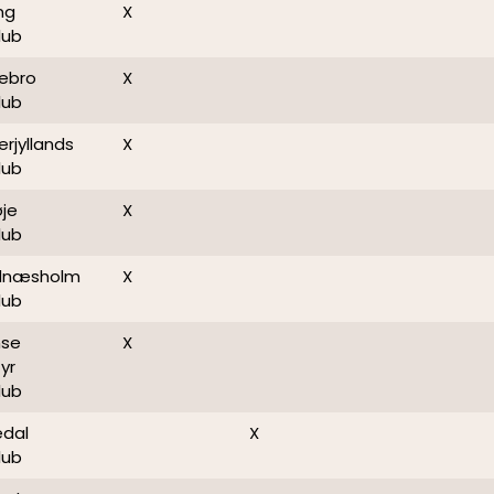
ng
X
lub
tebro
X
lub
rjyllands
X
lub
je
X
lub
ldnæsholm
X
lub
se
X
yr
lub
edal
X
lub