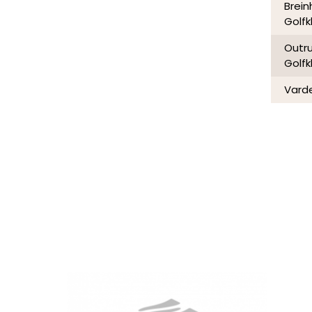
Brein
Golfk
Outr
Golfk
Varde