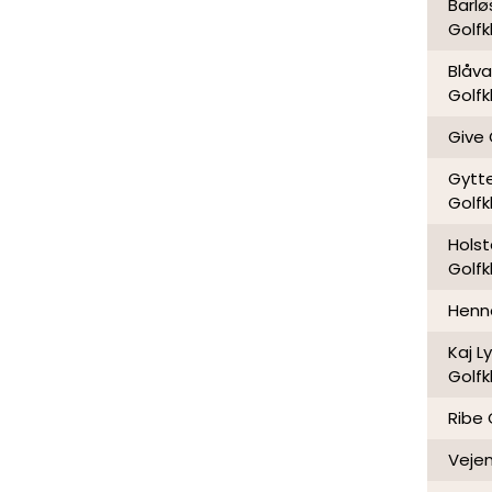
Barl
Golfk
Blåv
Golfk
Give 
Gytt
Golfk
Hols
Golfk
Henne
Kaj L
Golfk
Ribe 
Vejen