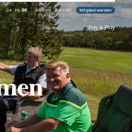
Golfbox
Kontakt
Mitglied werden
DA
EN
DE
Pay & Play
mmen