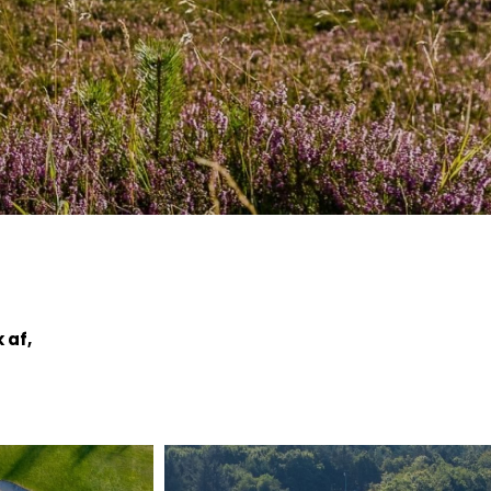
Ledige stillinger
Ordensregler
Vedtægter
Udvalg
 af,