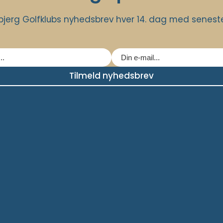
jerg Golfklubs nyhedsbrev hver 14. dag med seneste 
Tilmeld nyhedsbrev