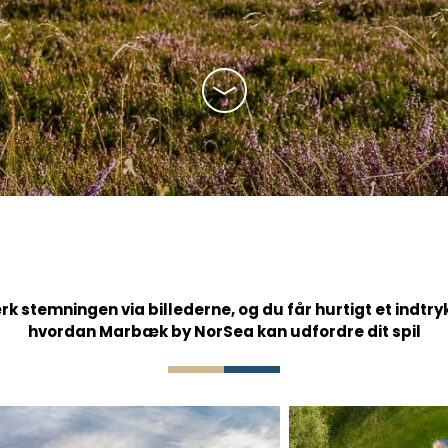
 handicapudvalg
oldet
k stemningen via billederne, og du får hurtigt et indtryk
hvordan Marbæk by NorSea kan udfordre dit spil