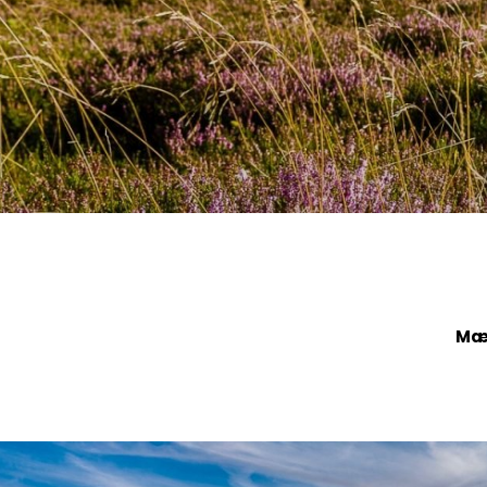
Regel- og
Onsdagsh
Mær