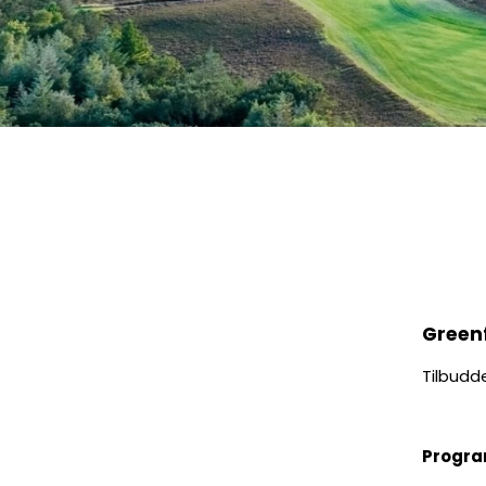
Regel- og
Onsdagsh
Green
Tilbudde
Progra