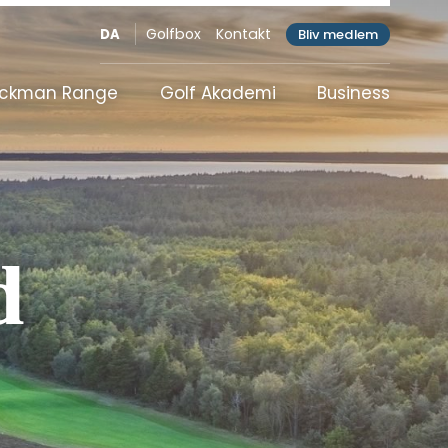
Golfbox
Kontakt
Bliv medlem
DA
ackman Range
Golf Akademi
Business
icap
Proshop & Frontdesk
Træningsfaciliteter
Organisation
Samarbejdspartnere
Vision
artner
d
Generalforsamling
Bestyrelsen
Medlemsmøde
Administration
Greenkeeper
Trænere
Klubhus