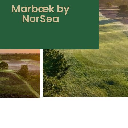
Marbæk by
NorSea