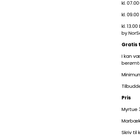
kl. 07.0
kl. 09.
kl. 13.
by NorS
Gratis 
I kan v
berømt
Minimum
Tilbudd
Pris
Myrtue 3
Marbæk 
Skriv ti