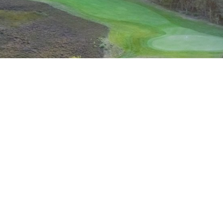
Ledige stillinger
Ordensregler
Vedtægter
Udvalg