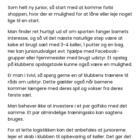
Som helt ny junior, så start med at komme forbi
shoppen, hvor der er mulighed for at låne eller leje noget
lige til en start.
Man finder ret hurtigt ud af om sporten fanger barnets
interesse, og så vil det næste naturlige step være at
købe et brugt sæt med 3-4 køller, 1 putter og en bag.
Her kan juniorudvalget evt. hjælpe med Facebook-
grupper eller hjemmesider med brugt udstyr. Et opslag
på klubbens opslagstavle kunne også være en mulighed.
Er man i tvivl, så spørg gerne en af klubbens trænere til
råds om udstyr. Dette gælder også når børnene
kommer længere med deres spil og vokser fra deres
første sæt.
Man behøver ikke at investere i et par golfsko med det
samme. Et par almindelige træningssko kan sagtens
bruges.
For at lette logistikken kan det anbefales at juniorerne
lejer et skab i klubben til opbevaring af køller. Det gør det