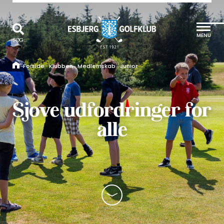
MENU
SØG...
Forside
·
Klubben
·
Medlemskab
·
Junior
Sjove udfordringer for
alle