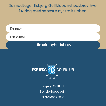
Du modtager Esbjerg Golfklubs nyhedsbrev hver
14. dag med seneste nyt fra klubben.
Tilmeld nyhedsbrev
Esbjerg Golfklub
Sønderhedevej 11
6710 Esbjerg V