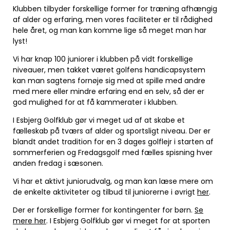
Klubben tilbyder forskellige former for træning afhængig
af alder og erfaring, men vores faciliteter er til rådighed
hele året, og man kan komme lige så meget man har
lyst!
Vi har knap 100 juniorer i klubben på vidt forskellige
niveauer, men takket været golfens handicapsystem
kan man sagtens fornøje sig med at spille med andre
med mere eller mindre erfaring end en selv, så der er
god mulighed for at få kammerater i klubben.
I Esbjerg Golfklub gør vi meget ud af at skabe et
fælleskab på tværs af alder og sportsligt niveau. Der er
blandt andet tradition for en 3 dages golflejr i starten af
sommerferien og Fredagsgolf med fælles spisning hver
anden fredag i sæsonen.
Vi har et aktivt juniorudvalg, og man kan læse mere om
de enkelte aktiviteter og tilbud til juniorerne i øvrigt
her
.
Der er forskellige former for kontingenter for børn.
Se
mere her
. I Esbjerg Golfklub gør vi meget for at sporten