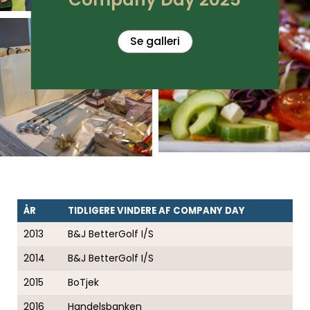
Se galleri
ÅR
TIDLIGERE VINDERE AF COMPANY DAY
2013
B&J BetterGolf I/S
2014
B&J BetterGolf I/S
2015
BoTjek
2016
Handelsbanken