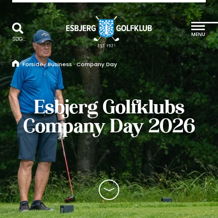
MENU
SØG...
Forside
·
Business
·
Company Day
Esbjerg Golfklubs
Company Day 2026