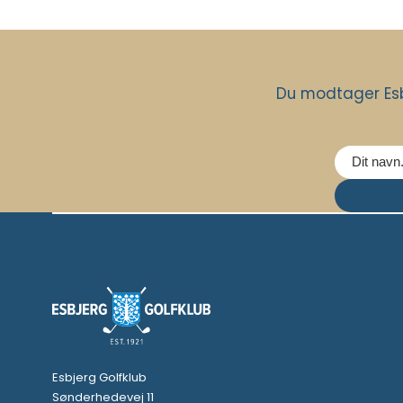
Du modtager Esb
Esbjerg Golfklub
Sønderhedevej 11