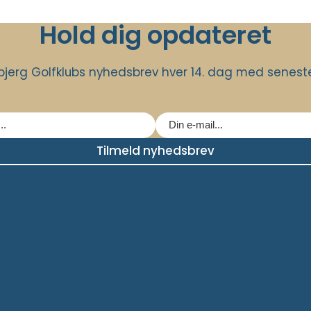
Hold dig opdateret
jerg Golfklubs nyhedsbrev hver 14. dag med seneste 
Tilmeld nyhedsbrev