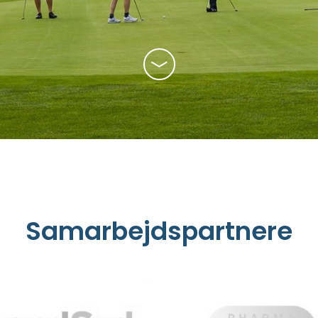
 handicapudvalg
oldet
Samarbejdspartnere