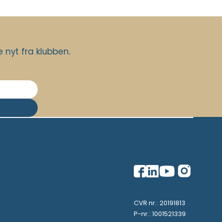
nyt fra klubben.
CVR nr.: 20191813
P-nr.: 1001521339