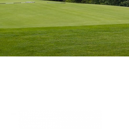
Ledige stillinger
Ordensregler
Vedtægter
Udvalg