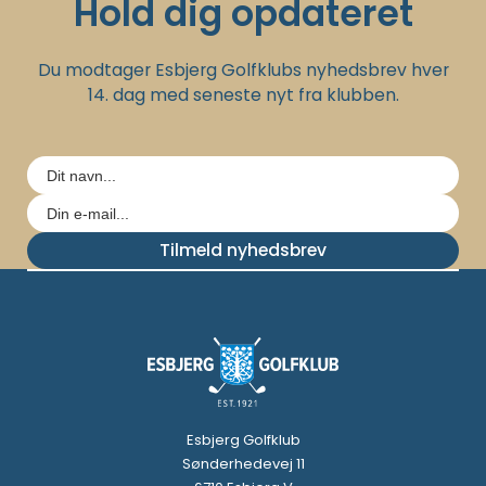
Hold dig opdateret
Du modtager Esbjerg Golfklubs nyhedsbrev hver
14. dag med seneste nyt fra klubben.
Tilmeld nyhedsbrev
Esbjerg Golfklub
Sønderhedevej 11