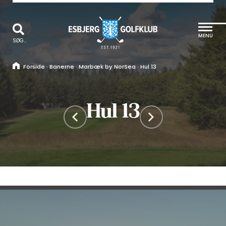
MENU
SØG...
Forside
·
Banerne
·
Marbæk by NorSea
·
Hul 13
Hul 13