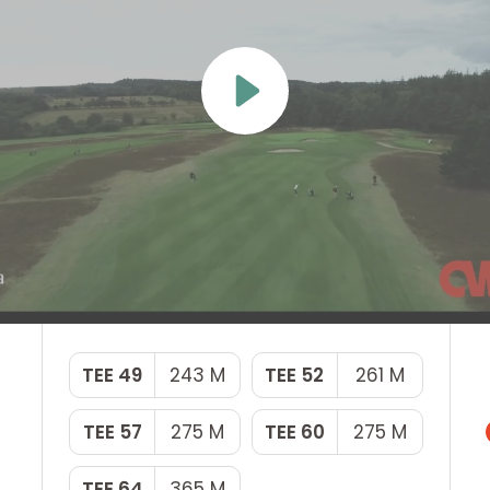
 handicapudvalg
oldet
TEE 49
243 M
TEE 52
261 M
TEE 57
275 M
TEE 60
275 M
TEE 64
365 M