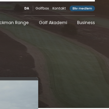
Golfbox
Kontakt
Bliv medlem
DA
ackman Range
Golf Akademi
Business
icap
Proshop & Frontdesk
Træningsfaciliteter
Organisation
Samarbejdspartnere
Vision
artner
Generalforsamling
Bestyrelsen
Medlemsmøde
Administration
Greenkeeper
Trænere
Klubhus