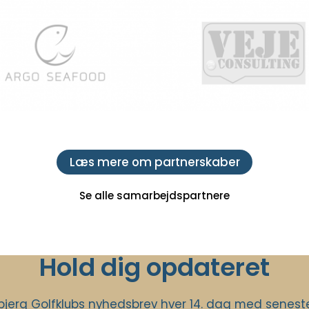
Læs mere om partnerskaber
Se alle samarbejdspartnere
Hold dig opdateret
jerg Golfklubs nyhedsbrev hver 14. dag med seneste 