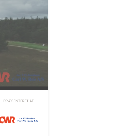
Ledige stillinger
Ordensregler
Vedtægter
Udvalg
PRÆSENTERET AF