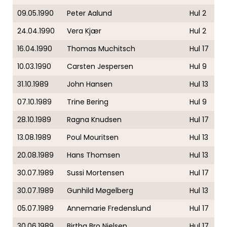
09.05.1990
Peter Aalund
Hul 2
24.04.1990
Vera Kjær
Hul 2
16.04.1990
Thomas Muchitsch
Hul 17
10.03.1990
Carsten Jespersen
Hul 9
31.10.1989
John Hansen
Hul 13
07.10.1989
Trine Bering
Hul 9
28.10.1989
Ragna Knudsen
Hul 17
13.08.1989
Poul Mouritsen
Hul 13
20.08.1989
Hans Thomsen
Hul 13
30.07.1989
Sussi Mortensen
Hul 17
30.07.1989
Gunhild Møgelberg
Hul 13
05.07.1989
Annemarie Fredenslund
Hul 17
30.06.1989
Birtha Bro Nielsen
Hul 17