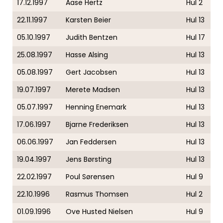
17.12.1997
Aase Hertz
Hul 2
22.11.1997
Karsten Beier
Hul 13
05.10.1997
Judith Bentzen
Hul 17
25.08.1997
Hasse Alsing
Hul 13
05.08.1997
Gert Jacobsen
Hul 13
19.07.1997
Merete Madsen
Hul 13
05.07.1997
Henning Enemark
Hul 13
17.06.1997
Bjarne Frederiksen
Hul 13
06.06.1997
Jan Feddersen
Hul 13
19.04.1997
Jens Børsting
Hul 13
22.02.1997
Poul Sørensen
Hul 9
22.10.1996
Rasmus Thomsen
Hul 2
01.09.1996
Ove Husted Nielsen
Hul 9