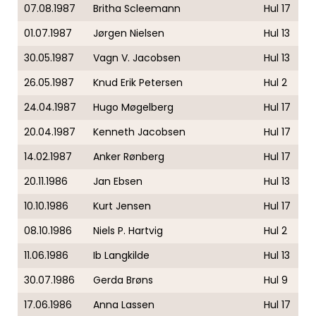
07.08.1987
Britha Scleemann
Hul 17
01.07.1987
Jørgen Nielsen
Hul 13
30.05.1987
Vagn V. Jacobsen
Hul 13
26.05.1987
Knud Erik Petersen
Hul 2
24.04.1987
Hugo Møgelberg
Hul 17
20.04.1987
Kenneth Jacobsen
Hul 17
14.02.1987
Anker Rønberg
Hul 17
20.11.1986
Jan Ebsen
Hul 13
10.10.1986
Kurt Jensen
Hul 17
08.10.1986
Niels P. Hartvig
Hul 2
11.06.1986
Ib Langkilde
Hul 13
30.07.1986
Gerda Brøns
Hul 9
17.06.1986
Anna Lassen
Hul 17