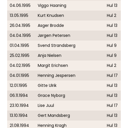
04.06.1995
Viggo Haaning
Hul 13
13.05.1995
Kurt Knudsen
Hul 2
26.04.1995
Asger Brodde
Hul 13
04.04.1995
Jørgen Petersen
Hul 13
01.04.1995
Svend Strandsberg
Hul 9
25.02.1995
Anja Nielsen
Hul 9
04.02.1995
Margit Erichsen
Hul 2
04.01.1995
Henning Jespersen
Hul 17
12.01.1995
Gitte Ulrik
Hul 13
06.11.1994
Grace Nyborg
Hul 13
23.10.1994
Lise Juul
Hul 17
13.10.1994
Gert Mandsberg
Hul 13
21.08.1994
Henning Kragh
Hul 13