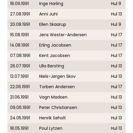
18.09.1991
Inge Harling
Hul 9
27.08.1991
Anni Juhl
Hul 13
20.08.1991
Ellen Skaarup
Hul 9
16.08.1991
Jens Wester-Andersen
Hul 17
14.08.1991
Erling Jacobsen
Hul 17
07.08.1991
Kent Jacobsen
Hul 17
26.07.1991
Ulla Børsting
Hul 13
12.07.1991
Niels-Jørgen Skov
Hul 13
22.06.1991
Torben Andersen
Hul 17
21.06.1991
Vagn Madsen
Hul 13
09.06.1991
Peter Christiansen
Hul 13
24.05.1991
Henrik Søholt
Hul 13
18.05.1991
Poul Lytzen
Hul 13