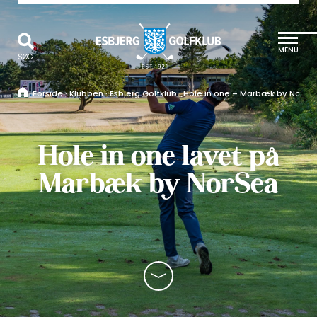
MENU
SØG...
Forside
·
Klubben
·
Esbjerg Golfklub
·
Hole in one – Marbæk by NorSe
Hole in one lavet på
Marbæk by NorSea