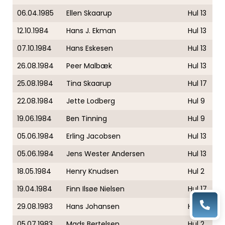
06.04.1985
Ellen Skaarup
Hul 13
12.10.1984
Hans J. Ekman
Hul 13
07.10.1984
Hans Eskesen
Hul 13
26.08.1984
Peer Malbæk
Hul 13
25.08.1984
Tina Skaarup
Hul 17
22.08.1984
Jette Lodberg
Hul 9
19.06.1984
Ben Tinning
Hul 9
05.06.1984
Erling Jacobsen
Hul 13
05.06.1984
Jens Wester Andersen
Hul 13
18.05.1984
Henry Knudsen
Hul 2
19.04.1984
Finn Ilsøe Nielsen
Hul 17
29.08.1983
Hans Johansen
Hul 17
05.07.1983
Mads Bertelsen
Hul 2