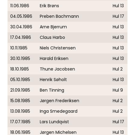
11.06.1986
Erik Brøns
Hul 13
04.05.1986
Preben Bachmann
Hul 17
30.04.1986
Arne Bjerrum
Hul 13
17.04.1986
Claus Harbo
Hul 13
10.11.1985
Niels Christensen
Hul 13
30.10.1985
Harald Eriksen
Hul 13
18.10.1985
Thune Jacobsen
Hul 2
05.10.1985
Henrik Søholt
Hul 13
21.09.1985
Ben Tinning
Hul 9
15.08.1985
Jørgen Frederiksen
Hul 2
13.08.1985
Inga Smedegaard
Hul 2
17.07.1985
Lars Lundqvist
Hul 17
18.06.1985
Jørgen Michelsen
Hul 13