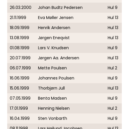
26.03.2000
Johan Budtz Pedersen
Hul 9
21.11.1999
Eva Møller Jensen
Hul 13
18.09.1999
Henrik Andersen
Hul 13
13.08.1999
Jørgen Eneqvist
Hul 13
01.08.1999
Lars V. Knudsen
Hul 9
20.07.1999
Jørgen Aa. Andersen
Hul 13
06.07.1999
Mette Poulsen
Hul 2
16.06.1999
Johannes Poulsen
Hul 9
15.06.1999
Thorbjørn Jull
Hul 13
07.05.1999
Benta Madsen
Hul 9
17.01.1999
Henning Nielsen
Hul 2
16.04.1999
Sten Vonbarth
Hul 9
08.11.1998
Lars Højlund Jacobsen
Hul 13