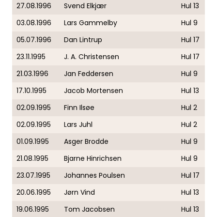
27.08.1996
Svend Elkjær
Hul 13
03.08.1996
Lars Gammelby
Hul 9
05.07.1996
Dan Lintrup
Hul 17
23.11.1995
J. A. Christensen
Hul 17
21.03.1996
Jan Feddersen
Hul 9
17.10.1995
Jacob Mortensen
Hul 13
02.09.1995
Finn Ilsøe
Hul 2
02.09.1995
Lars Juhl
Hul 2
01.09.1995
Asger Brodde
Hul 9
21.08.1995
Bjarne Hinrichsen
Hul 9
23.07.1995
Johannes Poulsen
Hul 17
20.06.1995
Jørn Vind
Hul 13
19.06.1995
Tom Jacobsen
Hul 13