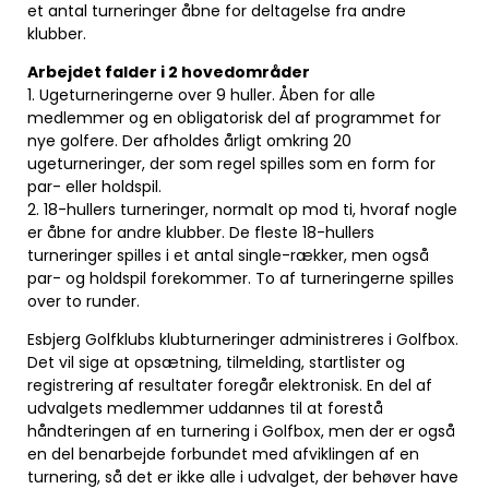
et antal turneringer åbne for deltagelse fra andre
klubber.
Arbejdet falder i 2 hovedområder
1. Ugeturneringerne over 9 huller. Åben for alle
medlemmer og en obligatorisk del af programmet for
nye golfere. Der afholdes årligt omkring 20
ugeturneringer, der som regel spilles som en form for
par- eller holdspil.
2. 18-hullers turneringer, normalt op mod ti, hvoraf nogle
er åbne for andre klubber. De fleste 18-hullers
turneringer spilles i et antal single-rækker, men også
par- og holdspil forekommer. To af turneringerne spilles
over to runder.
Esbjerg Golfklubs klubturneringer administreres i Golfbox.
Det vil sige at opsætning, tilmelding, startlister og
registrering af resultater foregår elektronisk. En del af
udvalgets medlemmer uddannes til at forestå
håndteringen af en turnering i Golfbox, men der er også
en del benarbejde forbundet med afviklingen af en
turnering, så det er ikke alle i udvalget, der behøver have