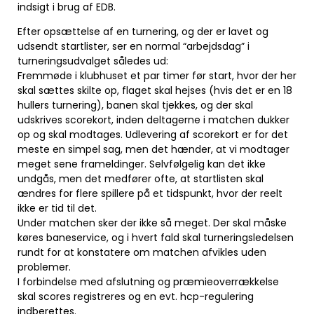
indsigt i brug af EDB.
Efter opsættelse af en turnering, og der er lavet og
udsendt startlister, ser en normal “arbejdsdag” i
turneringsudvalget således ud:
Fremmøde i klubhuset et par timer før start, hvor der her
skal sættes skilte op, flaget skal hejses (hvis det er en 18
hullers turnering), banen skal tjekkes, og der skal
udskrives scorekort, inden deltagerne i matchen dukker
op og skal modtages. Udlevering af scorekort er for det
meste en simpel sag, men det hænder, at vi modtager
meget sene frameldinger. Selvfølgelig kan det ikke
undgås, men det medfører ofte, at startlisten skal
ændres for flere spillere på et tidspunkt, hvor der reelt
ikke er tid til det.
Under matchen sker der ikke så meget. Der skal måske
køres baneservice, og i hvert fald skal turneringsledelsen
rundt for at konstatere om matchen afvikles uden
problemer.
I forbindelse med afslutning og præmieoverrækkelse
skal scores registreres og en evt. hcp-regulering
indberettes.