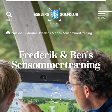
MENU
SØG...
Forside
·
Nyheder
·
Frederik & Bens Sensommertræning
Frederik & Ben´s
Sensommertræning