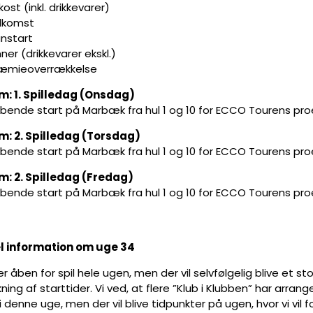
kost (inkl. drikkevarer)
elkomst
unstart
nner (drikkevarer ekskl.)
ræmieoverrækkelse
: 1. Spilledag (Onsdag)
øbende start på Marbæk fra hul 1 og 10 for ECCO Tourens pro
: 2. Spilledag (Torsdag)
øbende start på Marbæk fra hul 1 og 10 for ECCO Tourens pro
: 2. Spilledag (Fredag)
øbende start på Marbæk fra hul 1 og 10 for ECCO Tourens pro
l information om uge 34
r åben for spil hele ugen, men der vil selvfølgelig blive et st
ing af starttider. Vi ved, at flere ”Klub i Klubben” har arrang
i denne uge, men der vil blive tidpunkter på ugen, hvor vi vil 