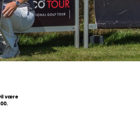
Ledige stillinger
Ordensregler
Vedtægter
Udvalg
vil være
.00.