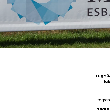
Regel- og
Onsdagsh
I uge 3
luk
Program
Progra