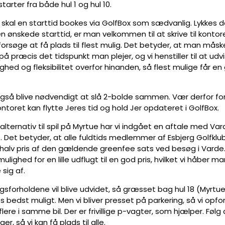
starter fra både hul 1 og hul 10.
s skal en starttid bookes via GolfBox som sædvanlig. Lykkes d
n ønskede starttid, er man velkommen til at skrive til kontor
i forsøge at få plads til flest mulig. Det betyder, at man måsk
på præcis det tidspunkt man plejer, og vi henstiller til at udv
hed og fleksibilitet overfor hinanden, så flest mulige får en
 også blive nødvendigt at slå 2-bolde sammen. Vær derfor f
ntoret kan flytte Jeres tid og hold Jer opdateret i GolfBox.
lternativ til spil på Myrtue har vi indgået en aftale med Va
b. Det betyder, at alle fuldtids medlemmer af Esbjerg Golfklu
il halv pris af den gældende greenfee sats ved besøg i Varde.
ulighed for en lille udflugt til en god pris, hvilket vi håber ma
sig af.
gsforholdene vil blive udvidet, så græsset bag hul 18 (Myrtu
 bedst muligt. Men vi bliver presset på parkering, så vi opford
flere i samme bil. Der er frivillige p-vagter, som hjælper. Følg
er, så vi kan få plads til alle.