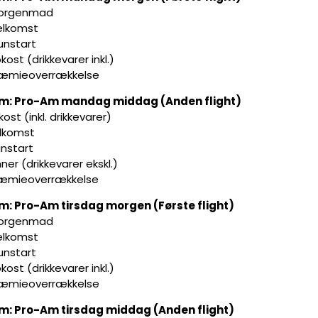
Morgenmad
elkomst
unstart
okost (drikkevarer inkl.)
ræmieoverrækkelse
m: Pro-Am mandag middag (Anden flight)
kost (inkl. drikkevarer)
elkomst
unstart
nner (drikkevarer ekskl.)
ræmieoverrækkelse
m: Pro-Am tirsdag morgen (Første flight)
Morgenmad
elkomst
unstart
okost (drikkevarer inkl.)
ræmieoverrækkelse
m: Pro-Am tirsdag middag (Anden flight)