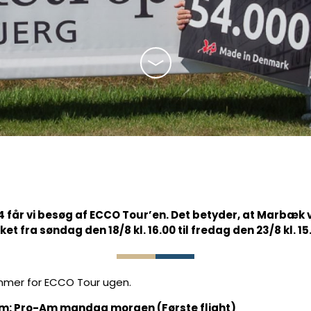
 handicapudvalg
oldet
4 får vi besøg af ECCO Tour’en. Det betyder, at Marbæk 
ket fra søndag den 18/8 kl. 16.00 til fredag den 23/8 kl. 15
mer for ECCO Tour ugen.
m: Pro-Am mandag morgen (Første flight)