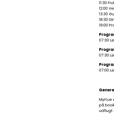
11:30 Fro
12:00 V
13:30 G
18:30 Di
19:00 P
Program
07:30 L
Program
07:30 L
Program
07:00 L
Genere
Myrtue e
på bookn
udflugt 