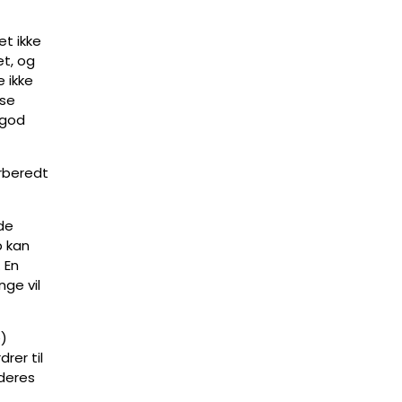
et ikke
et, og
e ikke
ise
 god
orberedt
rde
b kan
 En
nge vil
e)
rer til
 deres