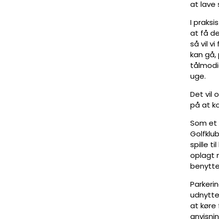
at lave 
I praksi
at få de
så vil v
kan gå, 
tålmodig
uge.
Det vil
på at ko
Som et a
Golfklu
spille t
oplagt m
benytte 
Parkerin
udnyttes
at køre 
anvisning