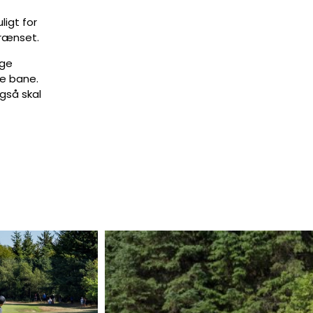
ligt for
rænset.
nge
e bane.
gså skal