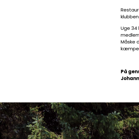
Restaura
klubben
Uge 34 b
medlemm
Måske d
kæmpe l
På gen
Johann