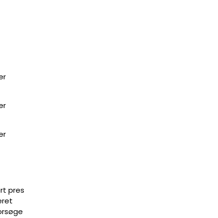
er
er
er
ort pres
eret
forsøge