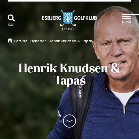
MENU
SØG...
Forside
·
Nyheder
·
Henrik Knudsen & Tapas
Henrik Knudsen &
Tapas