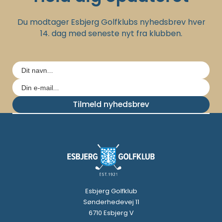
Du modtager Esbjerg Golfklubs nyhedsbrev hver
14. dag med seneste nyt fra klubben.
Tilmeld nyhedsbrev
Esbjerg Golfklub
Sønderhedevej 11
6710 Esbjerg V