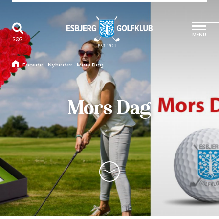
MENU
SØG...
Forside
·
Nyheder
·
Mors Dag
Mors Dag