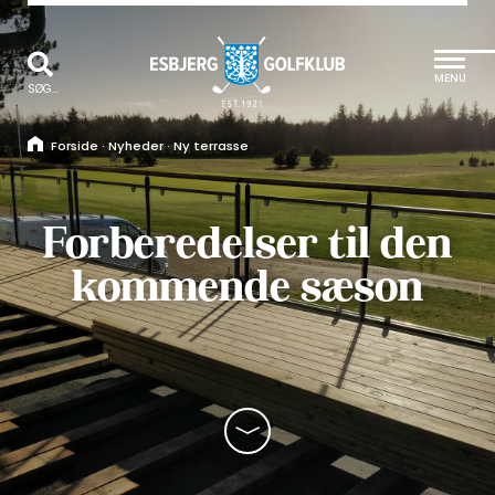
MENU
SØG...
Forside
·
Nyheder
·
Ny terrasse
Forberedelser til den
kommende sæson