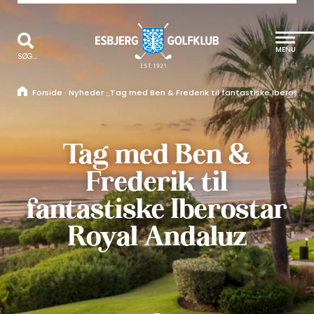
MENU
SØG...
Forside
·
Nyheder
·
Tag med Ben & Frederik til fantastiske Iberostar
Tag med Ben &
Frederik til
fantastiske Iberostar
Royal Andaluz