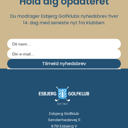
Hold dig opdateret
Du modtager Esbjerg Golfklubs nyhedsbrev hver
14. dag med seneste nyt fra klubben.
Tilmeld nyhedsbrev
Esbjerg Golfklub
Sønderhedevej 11
6710 Esbjerg V