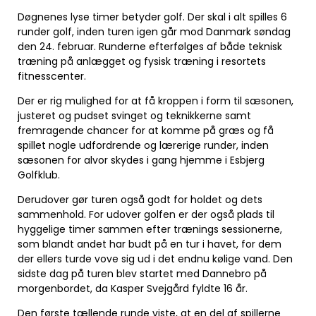
Døgnenes lyse timer betyder golf. Der skal i alt spilles 6
runder golf, inden turen igen går mod Danmark søndag
den 24. februar. Runderne efterfølges af både teknisk
træning på anlægget og fysisk træning i resortets
fitnesscenter.
Der er rig mulighed for at få kroppen i form til sæsonen,
justeret og pudset svinget og teknikkerne samt
fremragende chancer for at komme på græs og få
spillet nogle udfordrende og lærerige runder, inden
sæsonen for alvor skydes i gang hjemme i Esbjerg
Golfklub.
Derudover gør turen også godt for holdet og dets
sammenhold. For udover golfen er der også plads til
hyggelige timer sammen efter trænings sessionerne,
som blandt andet har budt på en tur i havet, for dem
der ellers turde vove sig ud i det endnu kølige vand. Den
sidste dag på turen blev startet med Dannebro på
morgenbordet, da Kasper Svejgård fyldte 16 år.
Den første tællende runde viste, at en del af spillerne