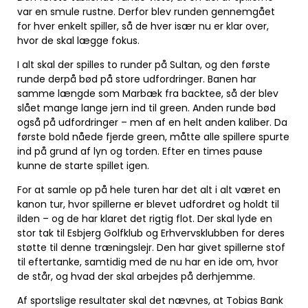
var en smule rustne. Derfor blev runden gennemgået
for hver enkelt spiller, så de hver især nu er klar over,
hvor de skal lægge fokus.
I alt skal der spilles to runder på Sultan, og den første
runde derpå bød på store udfordringer. Banen har
samme længde som Marbæk fra backtee, så der blev
slået mange lange jern ind til green. Anden runde bød
også på udfordringer – men af en helt anden kaliber. Da
første bold nåede fjerde green, måtte alle spillere spurte
ind på grund af lyn og torden. Efter en times pause
kunne de starte spillet igen.
For at samle op på hele turen har det alt i alt været en
kanon tur, hvor spillerne er blevet udfordret og holdt til
ilden – og de har klaret det rigtig flot. Der skal lyde en
stor tak til Esbjerg Golfklub og Erhvervsklubben for deres
støtte til denne træningslejr. Den har givet spillerne stof
til eftertanke, samtidig med de nu har en ide om, hvor
de står, og hvad der skal arbejdes på derhjemme.
Af sportslige resultater skal det nævnes, at Tobias Bank