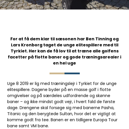
For at få dem klar til sæsonen har Ben Tinning og
Lars Kronborg taget de unge elitespillere med til
Tyrkiet. Her kan de få lov til at træne alle golfens
facetter på flotte baner og gode træningsarealer i
en hel uge
Uge 8 2019 er lig med træningslejr i Tyrkiet for de unge
elitespillere. Dagene byder på en masse golf i flotte
omgivelser og på særdeles udfordrende og skønne
baner – og ikke mindst godt vejr, i hvert fald de første
dage. Drengene skal forsøge sig med banerne Pasha,
Titanic og den berygtede Sultan, hvor det er vigtigt at
komme godt fra tee. Banen er en tidligere Europa Tour
bane samt VM bane.