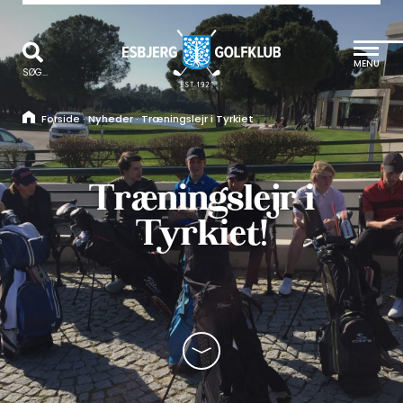
MENU
SØG...
Forside
·
Nyheder
·
Træningslejr i Tyrkiet
Træningslejr i
Tyrkiet!