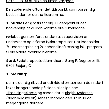
08:00 – 18:00 af cirka en times varighed.
De studerende aftaler det tidspunkt, som passer dig
bedst indenfor denne tidsramme.
Tilbuddet er gratis
for dig. Til gengæld er det
nødvendigt at du kan komme alle 4 mandage.
Forløbet gennemføres under tæt supervision af
undervisere og erfarne fysioterapeuter. Det indeholder
2x undersøgelse og 2x behandling/træning inkl. program
til din videre træning hjemme.
Sted:
Fysioterapeutuddannelsen, Gang F, Degnevej 16,
6705 Esbjerg Ø
Tilmelding:
Du melder dig til, ved at udfylde skemaet som du finder i
linket længere nede på siden eller lige her:
Tilmeldingsskema
og sende det til
Birgith Andersen
(
aban@ucsyd.dk
) senest mandag den 17.09.19
og
meget gerne tidligere.