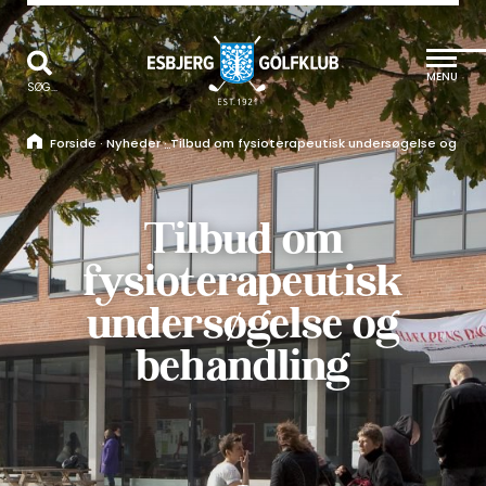
MENU
SØG...
Forside
·
Nyheder
·
Tilbud om fysioterapeutisk undersøgelse og beh
Tilbud om
fysioterapeutisk
undersøgelse og
behandling